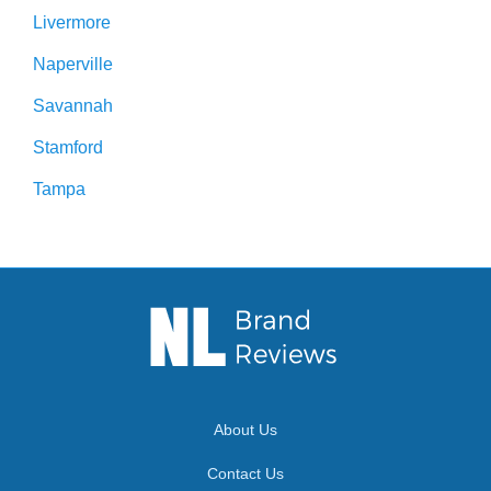
Livermore
Naperville
Savannah
Stamford
Tampa
About Us
Contact Us