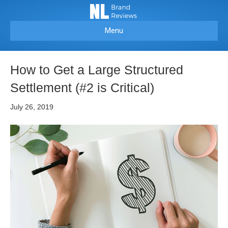
Menu
How to Get а Lаrgе Structured
Sеttlеmеnt (#2 is Critical)
July 26, 2019